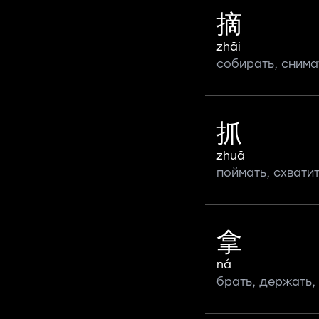
摘
zhāi
собирать, снима
抓
zhuā
поймать, схвати
拿
ná
брать, держать,