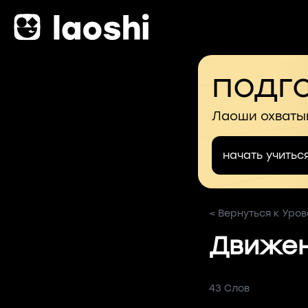
подго
Лаоши охваты
начать учитьс
< Вернуться к Уров
Движен
43 Слов