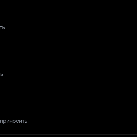
ть
ть
 приносить