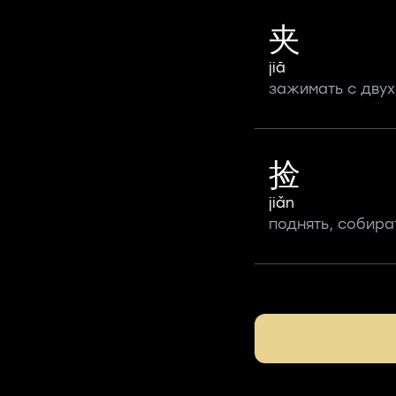
夹
jiā
зажимать с двух
捡
jiǎn
поднять, собира