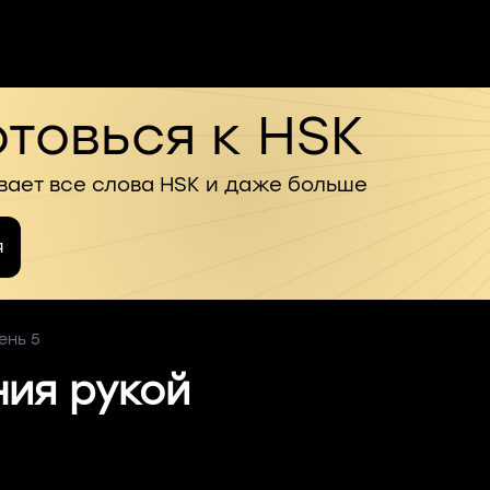
товься к HSK
вает все слова HSK и даже больше
я
ень 5
ия рукой