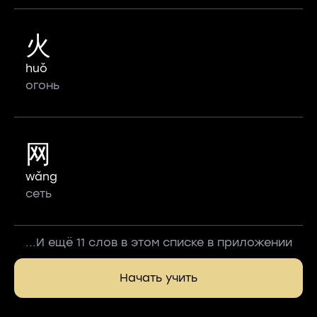
火
huǒ
огонь
网
wǎng
сеть
...И ещё 11 слов в этом списке в приложении
Начать учить