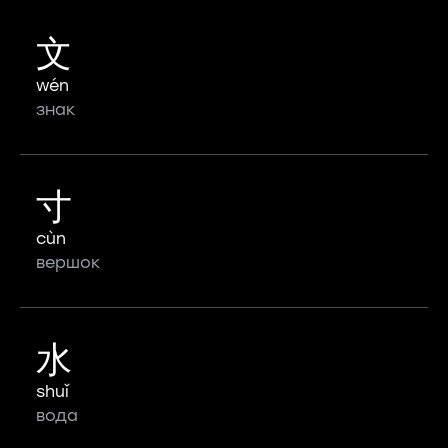
文
wén
знак
寸
cùn
вершок
水
shuǐ
вода