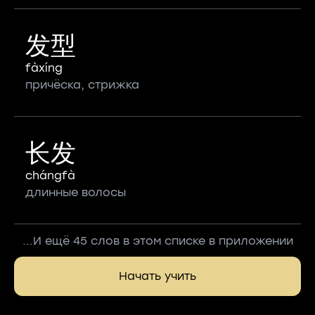
发型
fàxíng
причёска, стрижка
长发
chángfà
длинные волосы
...И ещё 45 слов в этом списке в приложении
Начать учить