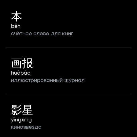
本
běn
счётное слово для книг
画报
huàbào
иллюстрированный журнал
影星
yǐngxīng
кинозвезда