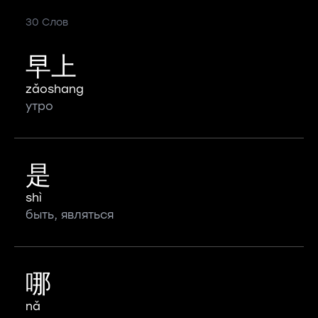
30 Слов
早上
zǎoshang
утро
是
shì
быть, являться
哪
nǎ