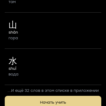
там
山
shān
гора
水
shuǐ
вода
...И ещё 32 слов в этом списке в приложении
Начать учить