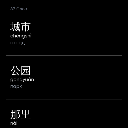
37 Слов
城市
chéngshì
город
公园
gōngyuán
парк
那里
nàli