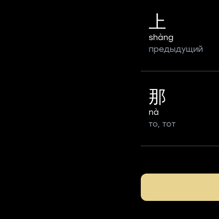
上
shàng
предыдущий
那
nà
то, тот