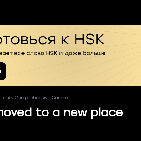
товься к HSK
вает все слова HSK и даже больше
я
entary Comprehensive Course I
moved to a new place