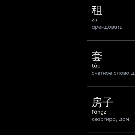
租
zū
арендовать
套
tào
счётное слово д
房子
fángzi
квартира, дом