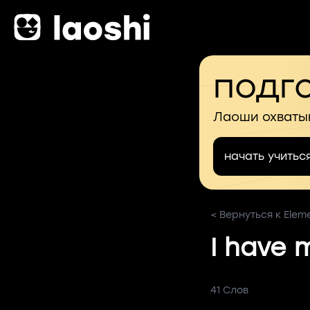
подго
Лаоши охваты
начать учитьс
< Вернуться к Elem
I have 
41 Слов