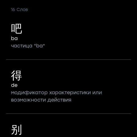
16 Слов
吧
ba
частица "ba"
得
de
модификатор характеристики или
возможности действия
别