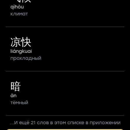
qìhòu
климат
凉快
liángkuai
прохладный
暗
àn
тёмный
...И ещё 21 слов в этом списке в приложении