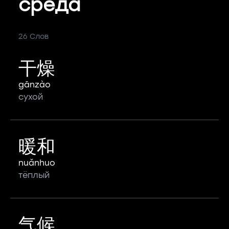
среда
26 Слов
干燥
gānzào
сухой
暖和
nuǎnhuo
тёплый
气候