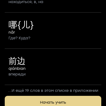
находиться; в, на
哪{儿}
nǎr
Где? Куда?
前边
qiánbian
впереди
...И ещё 19 слов в этом списке в приложении
Начать учить