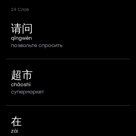
24 Слов
请问
qǐngwèn
позвольте спросить
超市
chāoshì
супермаркет
在
zài