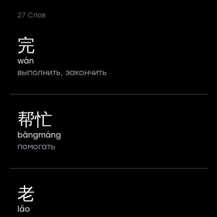
27 Слов
完
wán
выполнить, закончить
帮忙
bāngmáng
помогать
老
lǎo