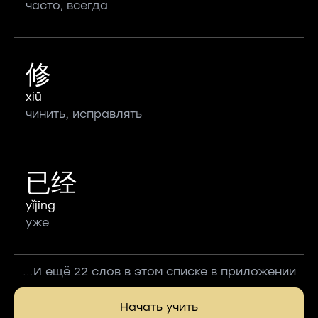
часто, всегда
修
xiū
чинить, исправлять
已经
yǐjīng
уже
...И ещё 22 слов в этом списке в приложении
Начать учить