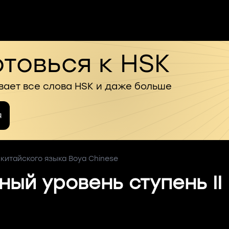
товься к HSK
вает все слова HSK и даже больше
я
 китайского языка Boya Chinese
ный уровень ступень II