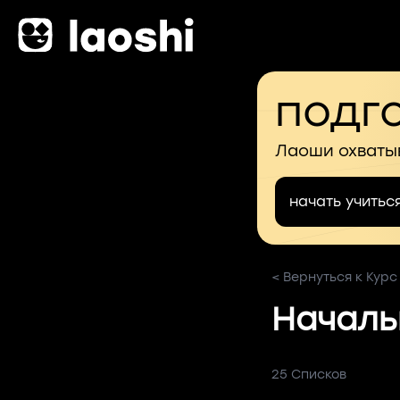
подго
Лаоши охваты
начать учитьс
< Вернуться к Курс
Началь
25 Списков