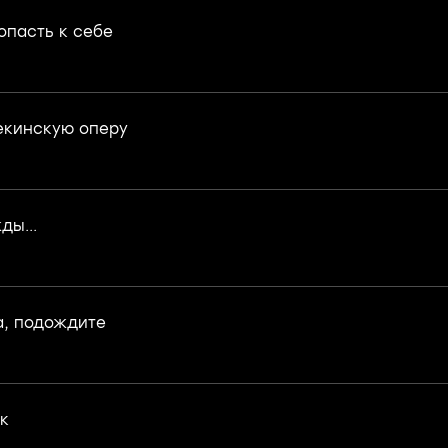
опасть к себе
екинскую оперу
ды...
а, подождите
к