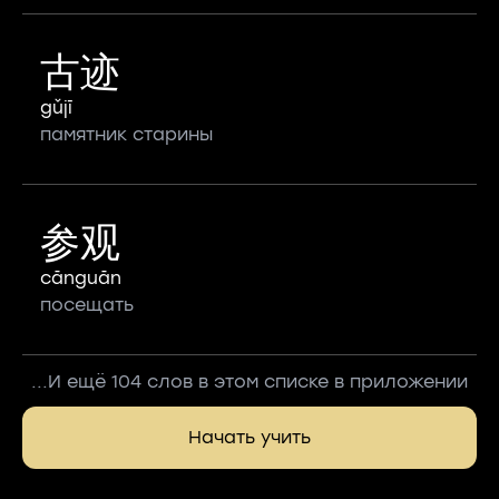
古迹
gǔjī
памятник старины
参观
cānguān
посещать
...И ещё 104 слов в этом списке в приложении
Начать учить