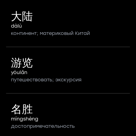
大陆
dàlù
континент; материковый Китай
游览
yóulǎn
путешествовать; экскурсия
名胜
míngshèng
достопримечательность