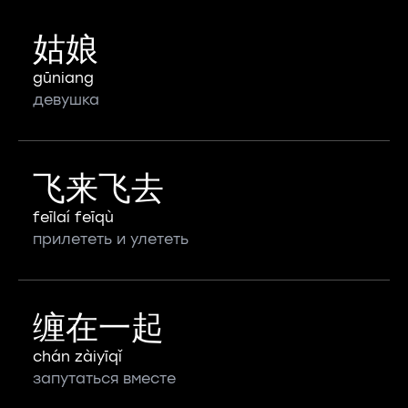
姑娘
gūniang
девушка
飞来飞去
feīlaí feīqù
прилететь и улететь
缠在一起
chán zàiyīqǐ
запутаться вместе