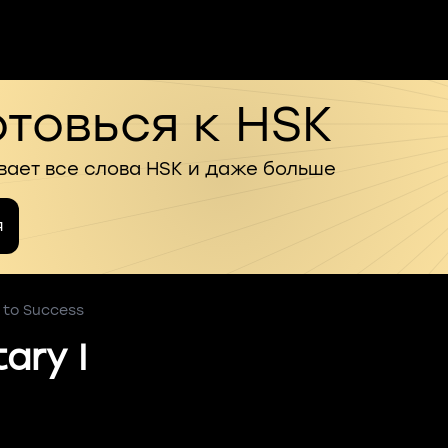
товься к HSK
вает все слова HSK и даже больше
я
 to Success
ary I