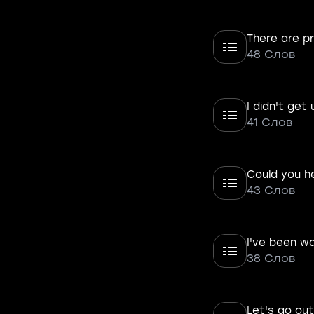
There are p
48 Слов
I didn't get 
41 Слов
Could you h
43 Слов
I've been w
38 Слов
Let's go out