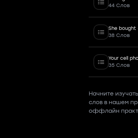
44 Слов
She bought 
38 Слов
Your cell ph
35 Слов
Начните изучать
слов в нашем п
оффлайн практ