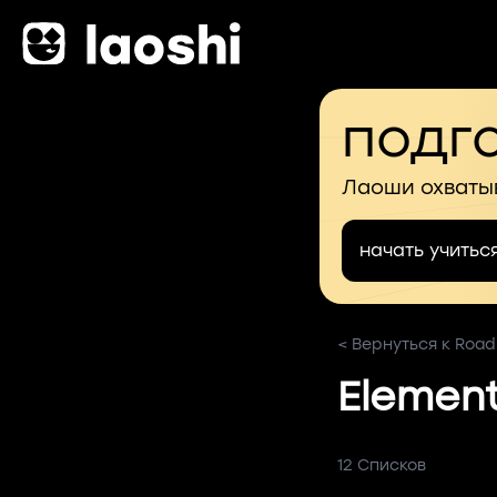
подго
Лаоши охваты
начать учитьс
< Вернуться к Road
Element
12 Списков