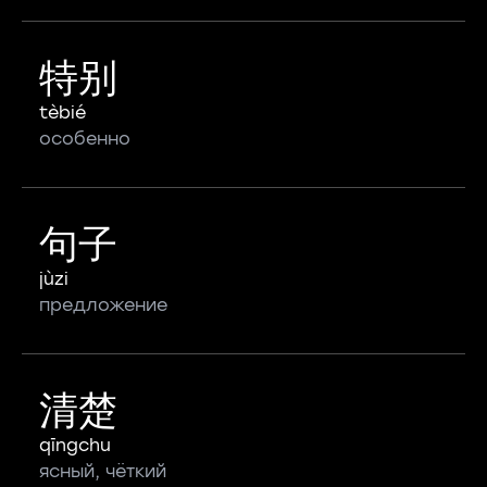
特别
tèbié
особенно
句子
jùzi
предложение
清楚
qīngchu
ясный, чёткий