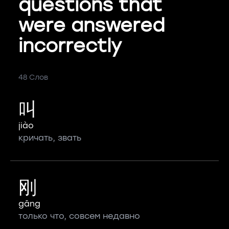
questions that
were answered
incorrectly
48 Слов
叫
jiào
кричать, звать
刚
gāng
только что, совсем недавно