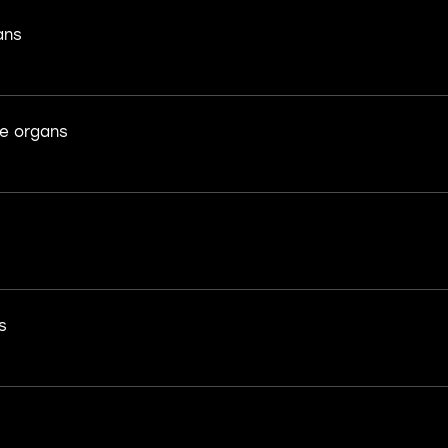
ans
e organs
s