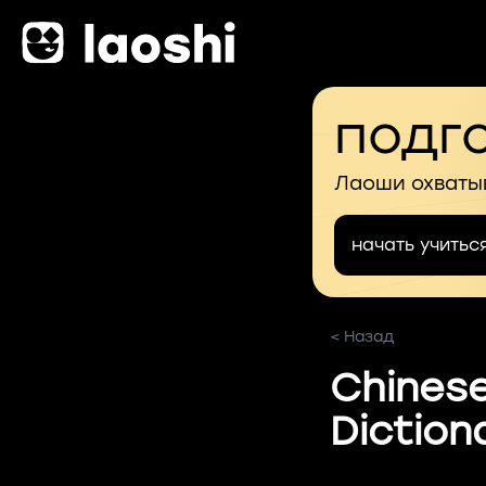
подго
Лаоши охваты
начать учитьс
< Назад
Chinese-
Diction