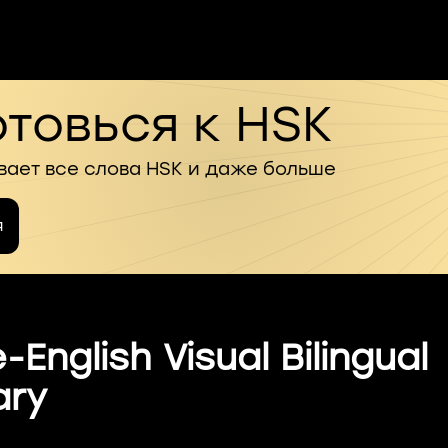
товься к HSK
вает все слова HSK и даже больше
я
English Visual Bilingual
ary