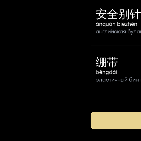
安全别针
ānquán biézhēn
английская була
绷带
bēngdài
эластичный бин