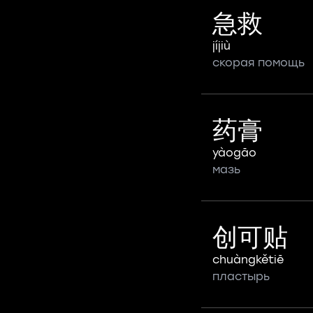
急救
jíjiù
скорая помощь
药膏
yàogāo
мазь
创可贴
chuàngkětiē
пластырь