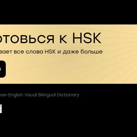
товься к HSK
вает все слова HSK и даже больше
я
e-English Visual Bilingual Dictionary
d