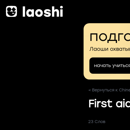
подго
Лаоши охваты
начать учитьс
< Вернуться к Chines
First ai
23 Слов