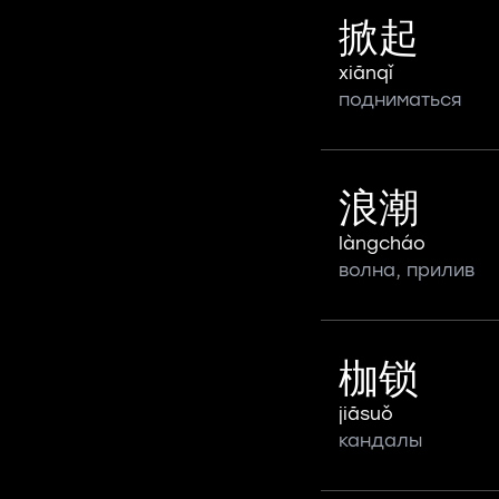
掀起
xiānqǐ
подниматься
浪潮
làngcháo
волна, прилив
枷锁
jiāsuǒ
кандалы