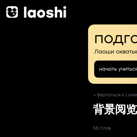
подго
Лаоши охваты
начать учитьс
< Вернуться к Lowe
背景阅览
58 Слов