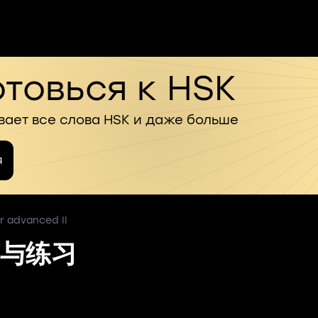
товься к HSK
вает все слова HSK и даже больше
я
r advanced II
与练习