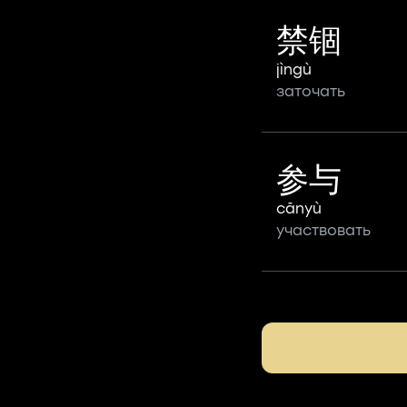
禁锢
jìngù
заточать
参与
cānyù
участвовать