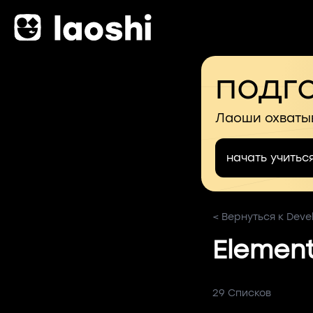
подго
Лаоши охваты
начать учитьс
< Вернуться к Deve
Element
29 Списков