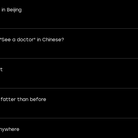
in Beijing
"See a doctor" in Chinese?
rt
 fatter than before
anywhere