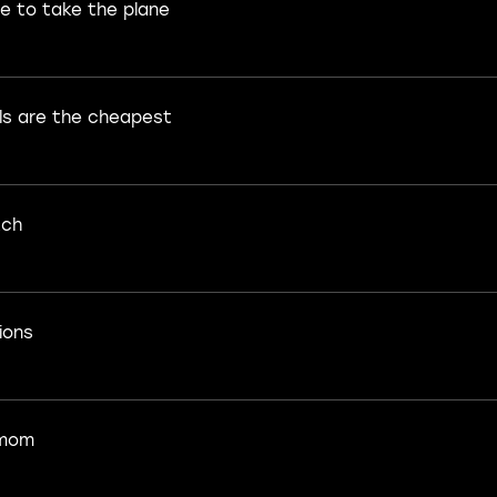
me to take the plane
ls are the cheapest
tch
ions
 mom