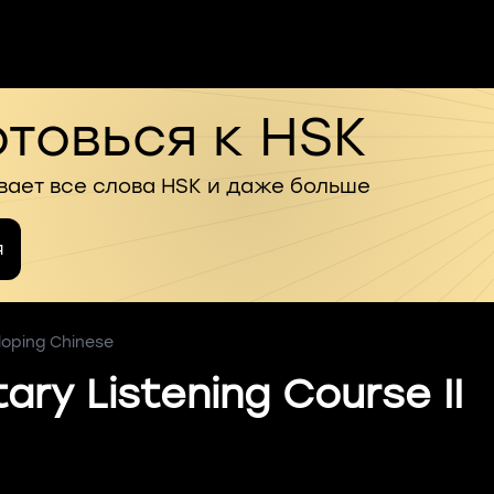
товься к HSK
вает все слова HSK и даже больше
я
loping Chinese
ary Listening Course II