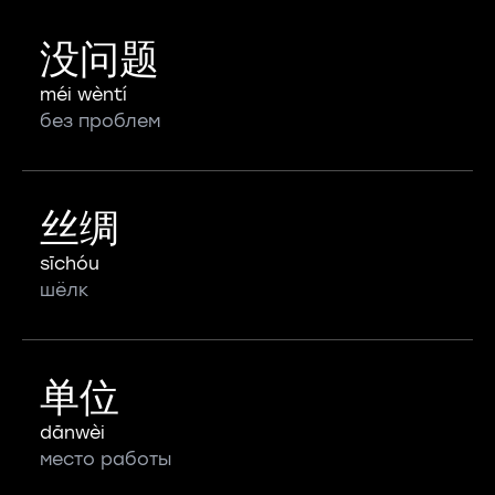
没问题
méi wèntí
без проблем
丝绸
sīchóu
шёлк
单位
dānwèi
место работы