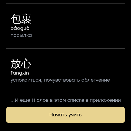
包裹
bāoguǒ
посылка
放心
fàngxīn
успокоиться, почувствовать облегчение
...И ещё 11 слов в этом списке в приложении
Начать учить