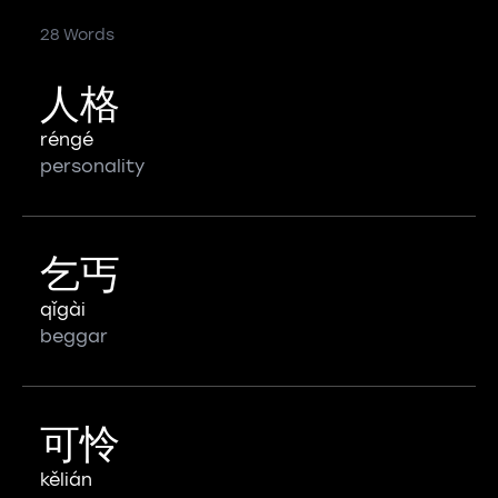
28 Words
人格
réngé
personality
乞丐
qǐgài
beggar
可怜
kělián